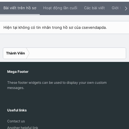
Bài viết trên hồ sơ
Hoạt động lần cuối
Các bài viết
Giới thiệu
Hiện tại không có tin nhắn trong hồ sơ của csevendapda.
Thành Viên
Mega Footer
These footer widgets can be used to display your own custom
messages.
Useful links
Contact us
Another helpful link