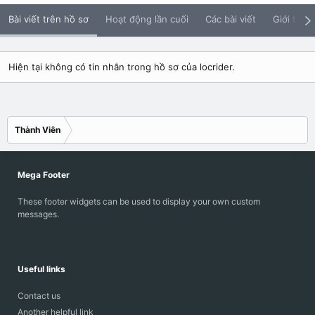
Bài viết trên hồ sơ
Hoạt động lần cuối
Các bài viết
Giới thiệu
Hiện tại không có tin nhắn trong hồ sơ của locrider.
Thành Viên
Mega Footer
These footer widgets can be used to display your own custom
messages.
Useful links
Contact us
Another helpful link