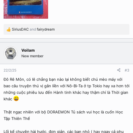
SiriusDAC
and
fairydream
R
e
a
c
Voilam
t
New member
i
o
n
22/2/25
#3
s
Đô Rê Môn, có lẽ chẳng bạn nào lại không biết chú mèo máy với
:
bao câu truyện thú vị gắn liền với Nô-Bi-Ta ở tp Tokio hay xa hơn tới
những cuộc phiêu lưu đến Hành tinh khác hay thậm chí là Thời gian
khác
Thật ngạc nhiên với bộ DORAEMON Tủ sách vui học là cuốn Học
Tập Thiên Thể
Lối kể chuyện hài hước, đơn giản, các bạn nhỏ ( hay ngay cả phụ