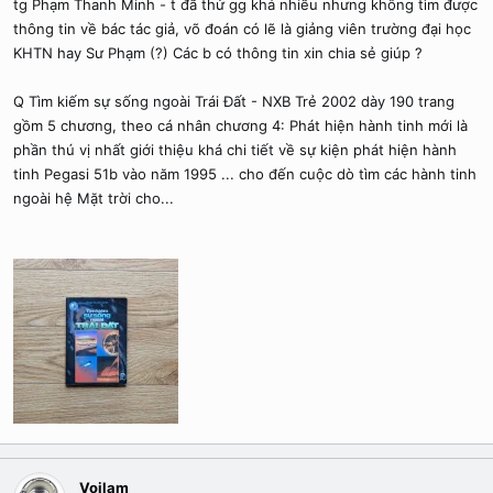
tg Phạm Thanh Minh - t đã thử gg khá nhiều nhưng không tìm được
thông tin về bác tác giả, võ đoán có lẽ là giảng viên trường đại học
KHTN hay Sư Phạm (?) Các b có thông tin xin chia sẻ giúp ?
Q Tìm kiếm sự sống ngoài Trái Đất - NXB Trẻ 2002 dày 190 trang
gồm 5 chương, theo cá nhân chương 4: Phát hiện hành tinh mới là
phần thú vị nhất giới thiệu khá chi tiết về sự kiện phát hiện hành
tinh Pegasi 51b vào năm 1995 ... cho đến cuộc dò tìm các hành tinh
ngoài hệ Mặt trời cho...
Voilam