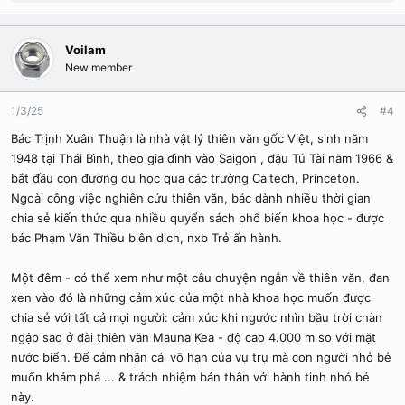
e
a
c
Voilam
t
New member
i
o
n
1/3/25
#4
s
Bác Trịnh Xuân Thuận là nhà vật lý thiên văn gốc Việt, sinh năm
:
1948 tại Thái Bình, theo gia đình vào Saigon , đậu Tú Tài năm 1966 &
bắt đầu con đường du học qua các trường Caltech, Princeton.
Ngoài công việc nghiên cứu thiên văn, bác dành nhiều thời gian
chia sẻ kiến thức qua nhiều quyển sách phổ biến khoa học - được
bác Phạm Văn Thiều biên dịch, nxb Trẻ ấn hành.
Một đêm - có thể xem như một câu chuyện ngắn về thiên văn, đan
xen vào đó là những cảm xúc của một nhà khoa học muốn được
chia sẻ với tất cả mọi người: cảm xúc khi ngước nhìn bầu trời chàn
ngập sao ở đài thiên văn Mauna Kea - độ cao 4.000 m so với mặt
nước biển. Để cảm nhận cái vô hạn của vụ trụ mà con người nhỏ bẻ
muốn khám phá ... & trách nhiệm bản thân với hành tinh nhỏ bé
này.