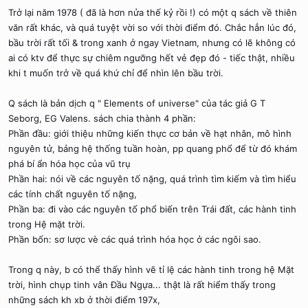
s
Trở lại năm 1978 ( đã là hơn nửa thế kỷ rồi !) có một q sách về thiên
:
văn rất khác, và quá tuyệt vời so với thời điểm đó. Chắc hẳn lúc đó,
bầu trời rất tối & trong xanh ở ngay Vietnam, nhưng có lẽ không có
ai có ktv để thực sự chiêm ngưỡng hết vẻ đẹp đó - tiếc thật, nhiều
khi t muốn trở về quá khứ chỉ để nhìn lên bầu trời.
Q sách là bản dịch q " Elements of universe" của tác giả G T
Seborg, EG Valens. sách chia thành 4 phần:
Phần đầu: giới thiệu những kiến thực cơ bản về hạt nhân, mô hình
nguyên tử, bảng hệ thống tuần hoàn, pp quang phổ để từ đó khám
phá bí ẩn hóa học của vũ trụ
Phần hai: nói về các nguyên tố nặng, quá trình tìm kiếm và tìm hiểu
các tính chất nguyên tố nặng,
Phần ba: đi vào các nguyên tố phổ biến trên Trái đất, các hành tinh
trong Hệ mặt trời.
Phần bốn: sơ lược vè các quá trình hóa học ở các ngôi sao.
Trong q này, b có thể thấy hình vẽ tỉ lệ các hành tinh trong hệ Mặt
trời, hình chụp tinh vân Đầu Ngựa... thật là rất hiểm thấy trong
những sách kh xb ở thời điểm 197x,