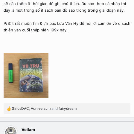
sẽ cần thêm ít thời gian để ghi chú thích. Dù sao theo cá nhân thì
đây là một trong số ít sách bản đồ sao trong trong giai đoạn này.
P/S: t rất muốn tìm & l/h bác Lưu Văn Hy để nói lời cảm ơn về q sách
thiên văn cuối thập niên 199x này.
SiriusDAC
,
Vuniversum
and
fairydream
R
e
a
c
Voilam
t