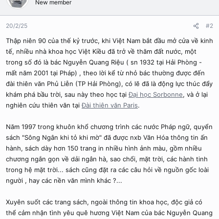
New member
i
o
n
20/2/25
#2
s
Thập niên 90 của thế kỷ trước, khi Việt Nam bắt đầu mở cửa về kinh
:
tế, nhiều nhà khoa học Việt Kiều đã trở về thăm đất nước, một
trong số đó là bác Nguyễn Quang Riệu ( sn 1932 tại Hải Phòng -
mất năm 2001 tại Pháp) , theo lời kể từ nhỏ bác thường được đến
đài thiên văn Phủ Liễn (TP Hải Phòng), có lẽ đã là động lực thúc đẩy
khám phá bầu trời, sau này theo học tại
Đại học Sorbonne
, và ở lại
nghiên cứu thiên văn tại
Đài thiên văn Paris
.
Năm 1997 trong khuôn khổ chương trình các nước Pháp ngữ, quyển
sách "Sông Ngân khi tỏ khi mờ" đã được nxb Văn Hóa thông tin ấn
hành, sách dày hơn 150 trang in nhiều hình ảnh màu, gồm nhiều
chương ngắn gọn về dải ngân hà, sao chổi, mặt trời, các hành tinh
trong hệ mặt trời... sách cũng đặt ra các câu hỏi về nguồn gốc loài
người , hay các nền văn mình khác ?...
Xuyên suốt các trang sách, ngoài thông tin khoa học, độc giả có
thể cảm nhận tình yêu quê hương Việt Nam của bác Nguyễn Quang