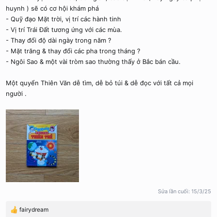
huynh ) sẽ có cơ hội khám phá
- Quỹ đạo Mặt trời, vị trí các hành tinh
- Vị trí Trái Đất tương ứng với các mùa.
- Thay đổi độ dài ngày trong năm ?
- Mặt trăng & thay đổi các pha trong tháng ?
- Ngôi Sao & một vài tròm sao thường thấy ở Bắc bán cầu.
Một quyển Thiên Văn dễ tìm, dễ bỏ túi & dễ đọc với tất cả mọi
người .
Sửa lần cuối:
15/3/25
fairydream
R