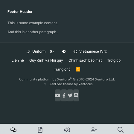
Footer Header
This is some example content.
And this is another paragraph..
Uniform
Vietnamese (VN)
Liên hệ
Quy định và Nội quy
Chính sách bảo mật
Trợ giúp
Trang chủ
R
S
S
®
Community platform by XenForo
© 2010-2024 XenForo Ltd.
XenForo theme
by xenfocus