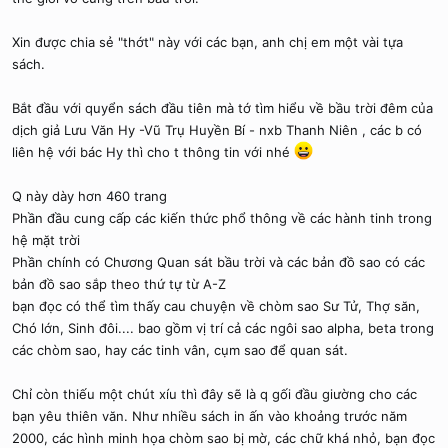
Xin được chia sẻ "thớt" này với các bạn, anh chị em một vài tựa
sách.
Bắt đầu với quyển sách đầu tiên mà tớ tìm hiểu về bầu trời đêm của
dịch giả Lưu Văn Hy -Vũ Trụ Huyền Bí - nxb Thanh Niên , các b có
liên hệ với bác Hy thì cho t thông tin với nhé
Q này dày hơn 460 trang
Phần đầu cung cấp các kiến thức phổ thông về các hành tinh trong
hệ mặt trời
Phần chính có Chương Quan sát bầu trời và các bản đồ sao có các
bản đồ sao sắp theo thứ tự từ A-Z
bạn đọc có thể tìm thấy cau chuyện về chòm sao Sư Tử, Thợ săn,
Chó lớn, Sinh đôi.... bao gồm vị trí cả các ngôi sao alpha, beta trong
các chòm sao, hay các tinh vân, cụm sao để quan sát.
Chỉ còn thiếu một chút xíu thì đây sẽ là q gối đầu giường cho các
bạn yêu thiên văn. Như nhiều sách in ấn vào khoảng trước năm
2000, các hình minh họa chòm sao bị mờ, các chữ khá nhỏ, bạn đọc