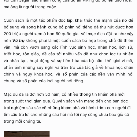
mà ông là người trong cuộc.
Cuốn sách là một tác phẩm độc lập, khai thác thế mạnh của nó để
bổ sung và song hành cùng bộ phim nổi tiếng đã thu hút được hơn
200 triệu người xem ở hơn 60 quốc gia. Với mục đích đặt ra như vậy
nên
Vũ trụ
không phải là một cuốn sách bó hẹp trong chủ đề thiên
văn, mà còn vươn sang các lĩnh vực sinh học, nhân học, lịch sử,
triết học, tôn giáo, đề cập tới nhiều vấn đề như chọn lọc tự nhiên
và nhân tạo, hoạt động và sự tiến hóa của bộ não, thế giới vi mô,
phản ánh những suy nghĩ và trăn trở của tác giả về khoa học chân
chính và ngụy khoa học, về số phận của các nền văn minh nói
chung và số phận của loài người nói riêng.​
Mặc dù đã ra đời hơn 50 năm, có nhiều thông tin khám phá mới
trong suốt thời gian qua. Quyển sách vẫn mang đến cho bạn đọc
trải nghiệm sâu sắc về những khám phá và hành trình con người đi
tìm câu trả lời cho những câu hỏi mà tới nay cũng chưa bao giờ cũ
trong mỗi chúng ta.