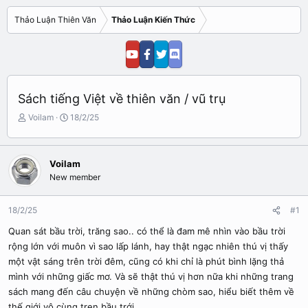
Thảo Luận Thiên Văn
Thảo Luận Kiến Thức
Sách tiếng Việt về thiên văn / vũ trụ
N
N
Voilam
18/2/25
g
g
ư
à
ờ
y
Voilam
i
b
New member
k
ắ
h
t
ở
đ
18/2/25
#1
i
ầ
t
u
Quan sát bầu trời, trăng sao.. có thể là đam mê nhìn vào bầu trời
ạ
rộng lớn với muôn vì sao lấp lánh, hay thật ngạc nhiên thú vị thấy
o
một vật sáng trên trời đêm, cũng có khi chỉ là phút bình lặng thả
mình với những giấc mơ. Và sẽ thật thú vị hơn nữa khi những trang
sách mang đến câu chuyện về những chòm sao, hiểu biết thêm về
thế giới vô cùng tren bầu trới.