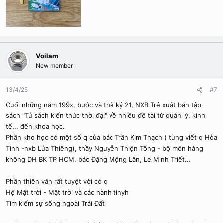
Voilam
New member
13/4/25
#7
Cuối những năm 199x, bước và thế kỷ 21, NXB Trẻ xuất bản tập
sách "Tủ sách kiến thức thời đại" về nhiều đề tài từ quán lý, kinh
tế... đến khoa học.
Phần kho học có một số q của bác Trần Kim Thạch ( từng viết q Hỏa
Tinh -nxb Lửa Thiêng), thầy Nguyễn Thiện Tống - bộ môn hàng
không DH BK TP HCM, bác Đặng Mộng Lân, Le Minh Triết...
Phần thiên văn rất tuyệt vời có q
Hệ Mặt trời - Mặt trời và các hành tinyh
Tìm kiếm sự sống ngoài Trái Đất