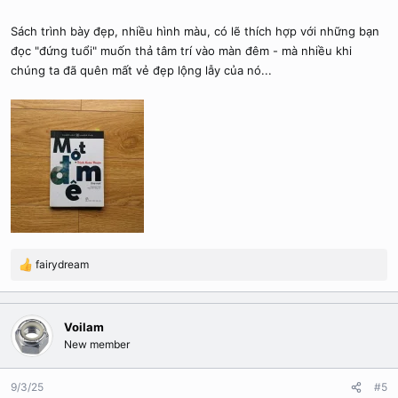
Sách trình bày đẹp, nhiều hình màu, có lẽ thích hợp với những bạn
đọc "đứng tuổi" muốn thả tâm trí vào màn đêm - mà nhiều khi
chúng ta đã quên mất vẻ đẹp lộng lẫy của nó...
fairydream
R
e
a
c
Voilam
t
New member
i
o
n
9/3/25
#5