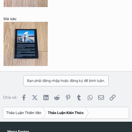
bìa sau
Bạn phải đăng nhập hoặc đăng ký để bình luận.
Facebook
X (Twitter)
LinkedIn
Reddit
Pinterest
Tumblr
WhatsApp
Email
Link
Chia sẻ:
Thảo Luận Thiên Văn
Thảo Luận Kiến Thức
Mega Footer