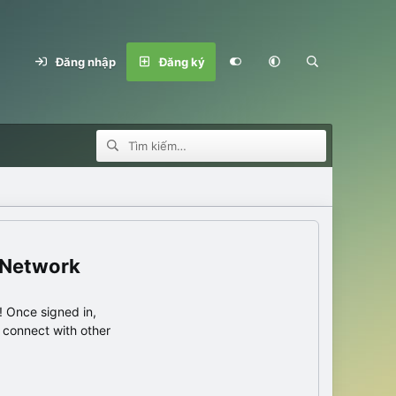
Đăng nhập
Đăng ký
 Network
 Once signed in,
s connect with other