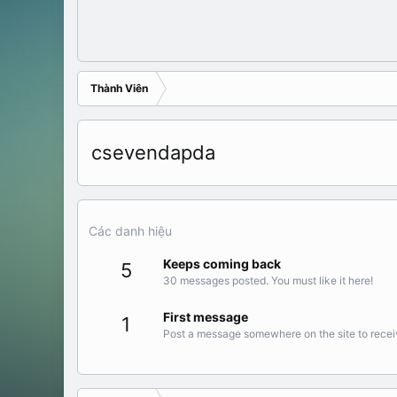
Thành Viên
csevendapda
Các danh hiệu
Keeps coming back
5
30 messages posted. You must like it here!
First message
1
Post a message somewhere on the site to receiv