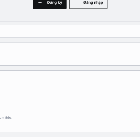
Đăng ký
Đăng nhập
e this.