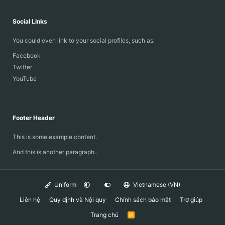
Social Links
You could even link to your social profiles, such as:
Facebook
Twitter
YouTube
Footer Header
This is some example content.
And this is another paragraph..
Uniform
Vietnamese (VN)
Liên hệ
Quy định và Nội quy
Chính sách bảo mật
Trợ giúp
Trang chủ
R
S