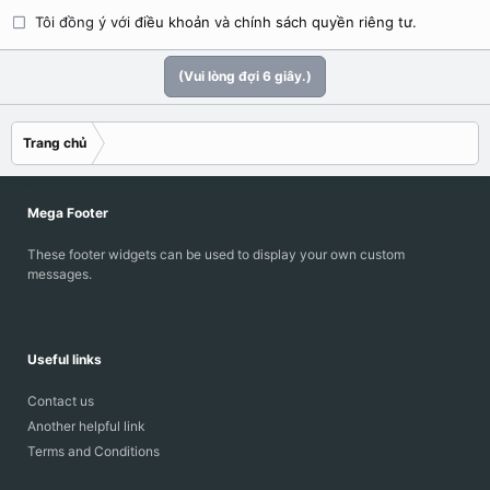
Tôi đồng ý với
điều khoản
và
chính sách quyền riêng tư
.
(Vui lòng đợi
5
giây.)
Trang chủ
Mega Footer
These footer widgets can be used to display your own custom
messages.
Useful links
Contact us
Another helpful link
Terms and Conditions