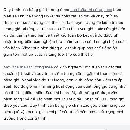
Quy trình cân bằng gió thường được
nhà thầu thi công pccc
thực
hiện sau khi hệ thống HVAC đã hoàn tất lắp đặt và chạy thử. Kỹ
thuật viên sẽ sử dụng các thiết bị đo chuyên dụng để kiểm tra lưu
lượng gió tại từng vị trí, sau đó điều chỉnh van gió hoặc cửa gió đến
khi đạt giá trị theo bản vẽ thiết kế. Toàn bộ kết quả đo được ghi
nhận trong biên bản nghiệm thu nhằm làm cơ sở đánh giá hiệu suất
vận hành. Việc thực hiện đúng quy trình giúp hạn chế tiếng ồn,
giảm tổn thất áp suất và tăng tuổi thọ của thiết bị.
Một
nhà thầu thi công m&e
có kinh nghiệm luôn tuân thủ các tiêu
chuẩn kỹ thuật và quy trình kiểm tra nghiêm ngặt khi thực hiện cân
bằng gió. Ngoài việc đo lưu lượng, đơn vị thi công còn kiểm tra áp
suất, tốc độ gió và khả năng hoạt động của quạt, ống gió cũng như
các thiết bị điều khiển. Sau khi hoàn tất, hệ thống sẽ được vận
hành tổng thể để xác nhận mọi khu vực đều nhận đủ lưu lượng gió
theo yêu cầu. Quy trình cân bằng gió chính xác góp phần nâng cao
hiệu quả vận hành, giảm chi phí bảo trì và đảm bảo chất lượng môi
trường trong công trình.