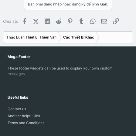
Bạn phải đăng nhập hoặc đăng ký để bình luận.
Facebook
X (Twitter)
LinkedIn
Reddit
Pinterest
Tumblr
WhatsApp
Email
Link
Chia sẻ:
Thảo Luận Thiết Bị Thiên Văn
Các Thiết Bị Khác
Mega Footer
These footer widgets can be used to display your own custom
messages.
Useful links
Contact us
Another helpful link
Terms and Conditions