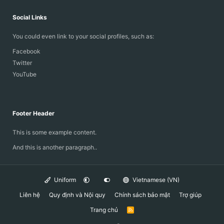
Social Links
You could even link to your social profiles, such as:
Facebook
Twitter
YouTube
Footer Header
This is some example content.
And this is another paragraph..
Uniform
Vietnamese (VN)
Liên hệ
Quy định và Nội quy
Chính sách bảo mật
Trợ giúp
Trang chủ
R
S
S