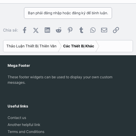
Bạn phải đăng nhập hoặc đăng ký để bình luận.
Facebook
X (Twitter)
LinkedIn
Reddit
Pinterest
Tumblr
WhatsApp
Email
Link
Chia sẻ:
Thảo Luận Thiết Bị Thiên Văn
Các Thiết Bị Khác
Mega Footer
These footer widgets can be used to display your own custom
messages.
Useful links
Contact us
Another helpful link
Terms and Conditions