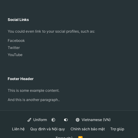
Social Links
You could even link to your social profiles, such as:
Facebook
Twitter
YouTube
Footer Header
This is some example content.
And this is another paragraph..
Uniform
Vietnamese (VN)
Liên hệ
Quy định và Nội quy
Chính sách bảo mật
Trợ giúp
R