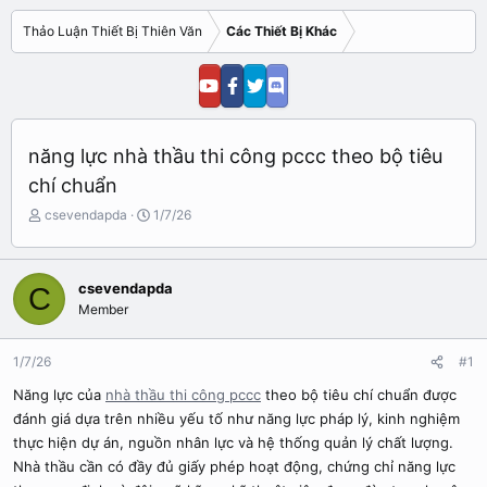
Thảo Luận Thiết Bị Thiên Văn
Các Thiết Bị Khác
năng lực nhà thầu thi công pccc theo bộ tiêu
chí chuẩn
N
N
csevendapda
1/7/26
g
g
ư
à
ờ
y
csevendapda
C
i
b
Member
k
ắ
h
t
ở
đ
1/7/26
#1
i
ầ
t
u
Năng lực của
nhà thầu thi công pccc
theo bộ tiêu chí chuẩn được
ạ
đánh giá dựa trên nhiều yếu tố như năng lực pháp lý, kinh nghiệm
o
thực hiện dự án, nguồn nhân lực và hệ thống quản lý chất lượng.
Nhà thầu cần có đầy đủ giấy phép hoạt động, chứng chỉ năng lực