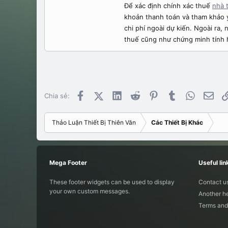
Để xác định chính xác thuế
nhà 
khoản thanh toán và tham khảo ý 
chi phí ngoài dự kiến. Ngoài ra
thuế cũng như chứng minh tính h
Facebook
X (Twitter)
LinkedIn
Reddit
Pinterest
Tumblr
WhatsApp
Emai
Chia sẻ:
Thảo Luận Thiết Bị Thiên Văn
Các Thiết Bị Khác
Mega Footer
Useful lin
These footer widgets can be used to display
Contact u
your own custom messages.
Another he
Terms and