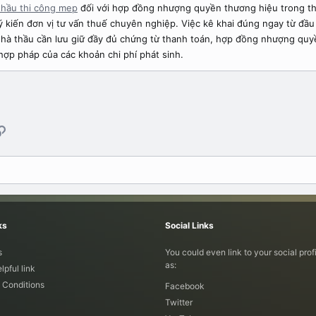
thầu thi công mep
đối với hợp đồng nhượng quyền thương hiệu trong th
kiến đơn vị tư vấn thuế chuyên nghiệp. Việc kê khai đúng ngay từ đầu s
, nhà thầu cần lưu giữ đầy đủ chứng từ thanh toán, hợp đồng nhượng quy
ợp pháp của các khoản chi phí phát sinh.
l
Link
ks
Social Links
s
You could even link to your social prof
as:
lpful link
 Conditions
Facebook
Twitter