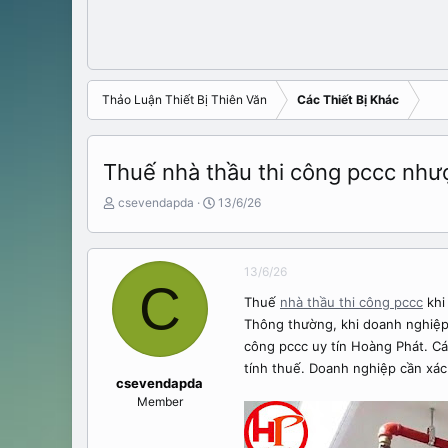
Thảo Luận Thiết Bị Thiên Văn
Các Thiết Bị Khác
Thuế nhà thầu thi công pccc như
N
N
csevendapda
13/6/26
g
g
ư
à
ờ
y
13/6/26
i
b
C
k
ắ
Thuế
nhà thầu thi công pccc
khi
h
t
Thông thường, khi doanh nghiệp 
ở
đ
i
ầ
công pccc uy tín Hoàng Phát. Cá
t
u
tính thuế. Doanh nghiệp cần xá
ạ
csevendapda
o
Member