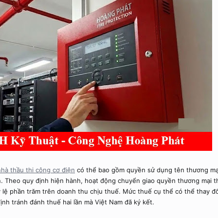
nhà thầu thi công cơ điện
có thể bao gồm quyền sử dụng tên thương mại,
Theo quy định hiện hành, hoạt động chuyển giao quyền thương mại thườ
lệ phần trăm trên doanh thu chịu thuế. Mức thuế cụ thể có thể thay đổ
nh tránh đánh thuế hai lần mà Việt Nam đã ký kết.