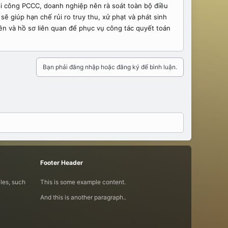
i công PCCC, doanh nghiệp nên rà soát toàn bộ điều
ẽ giúp hạn chế rủi ro truy thu, xử phạt và phát sinh
ền và hồ sơ liên quan để phục vụ công tác quyết toán
Bạn phải đăng nhập hoặc đăng ký để bình luận.
Footer Header
iles, such
This is some example content.
And this is another paragraph..