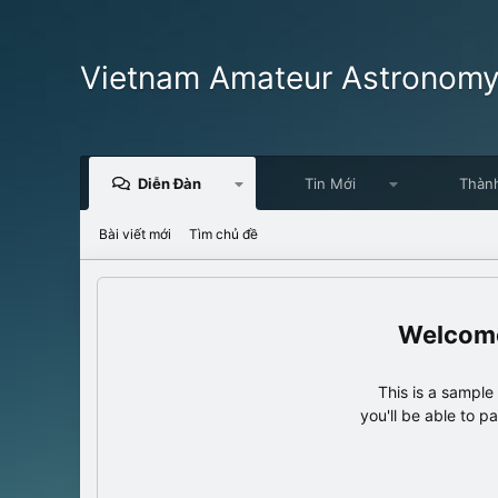
Vietnam Amateur Astronom
Diễn Đàn
Tin Mới
Thàn
Bài viết mới
Tìm chủ đề
This is a sampl
you'll be able to p