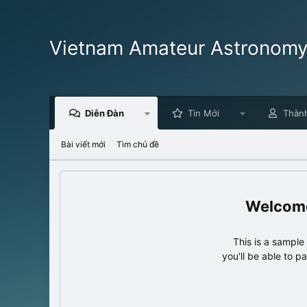
Vietnam Amateur Astronom
Diễn Đàn
Tin Mới
Thàn
Bài viết mới
Tìm chủ đề
This is a sampl
you'll be able to p