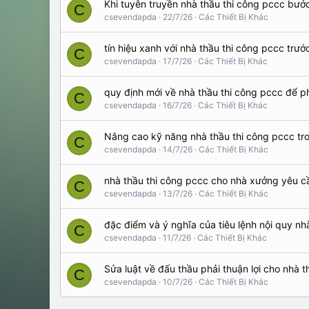
Khi tuyên truyền nhà thầu thi công pccc bước
C
csevendapda
22/7/26
Các Thiết Bị Khác
tín hiệu xanh với nhà thầu thi công pccc trướ
C
csevendapda
17/7/26
Các Thiết Bị Khác
quy định mới về nhà thầu thi công pccc để ph
C
csevendapda
16/7/26
Các Thiết Bị Khác
Nâng cao kỹ năng nhà thầu thi công pccc tro
C
csevendapda
14/7/26
Các Thiết Bị Khác
nhà thầu thi công pccc cho nhà xưởng yêu c
C
csevendapda
13/7/26
Các Thiết Bị Khác
đặc điểm và ý nghĩa của tiêu lệnh nội quy nh
C
csevendapda
11/7/26
Các Thiết Bị Khác
Sửa luật về đấu thầu phải thuận lợi cho nhà 
C
csevendapda
10/7/26
Các Thiết Bị Khác