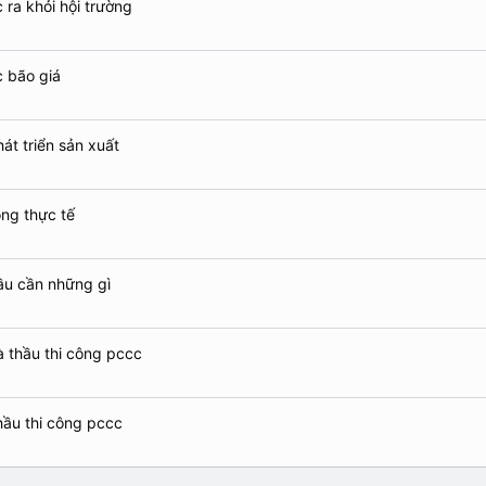
 ra khỏi hội trường
c bão giá
át triển sản xuất
ng thực tế
ầu cần những gì
à thầu thi công pccc
thầu thi công pccc