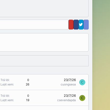
23/7/26
Trả lời
0
C
Lượt xem
26
cuongseoa
23/7/26
Trả lời
0
C
Lượt xem
19
csevendapda